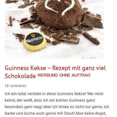
Guinness Kekse – Rezept mit ganz viel
Schokolade ᵂᴱᴿᴮᵁᴺᴳ ᴼᴴᴺᴱ ᴬᵁᶠᵀᴿᴬᴳ
18 comments
Ich bin total verliebt in diese Guinness Kekse! Wer mich
kennt, der weiß, dass ich ein kühles Guinness ganz
besonders gern mag! Aber ich trinke es nicht nur gerne, ich
backe und koche auch gerne mit Stout! Aber keine Angst,