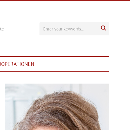

te
OOPERATIONEN