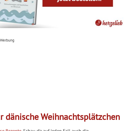
Werbung
r dänische Weihnachtsplätzchen
se Rezepte
. Schau dir auf jeden Fall auch die