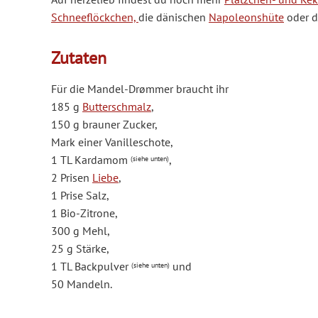
Schneeflöckchen,
die dänischen
Napoleonshüte
oder d
Zutaten
Für die Mandel-Drømmer braucht ihr
185 g
Butterschmalz
,
150 g brauner Zucker,
Mark einer Vanilleschote,
1 TL Kardamom
,
(siehe unten)
2 Prisen
Liebe
,
1 Prise Salz,
1 Bio-Zitrone,
300 g Mehl,
25 g Stärke,
1 TL Backpulver
und
(siehe unten)
50 Mandeln.