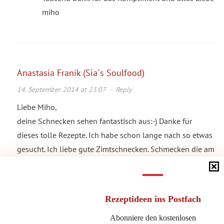
miho
Anastasia Franik (Sia´s Soulfood)
14. September 2014 at 23:07
·
Reply
Liebe Miho,
deine Schnecken sehen fantastisch aus:-) Danke für
dieses tolle Rezepte. Ich habe schon lange nach so etwas
gesucht. Ich liebe gute Zimtschnecken. Schmecken die am
nächsten Tag auch noch oder sind dann zu hart?
Viele liebe Grüße
Sia
Rezeptideen
ins Postfach
Abonniere den kostenlosen