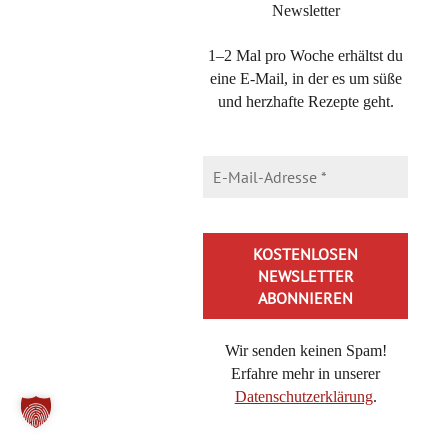
Michaela Hoechst-Lühr
Newsletter
15. September 2014 at 23:08
·
Reply
1–2 Mal pro Woche erhältst du
Ich freu mich über das Kompliment, Sia!
eine E-Mail, in der es um süße
und herzhafte Rezepte geht.
Ich friere sie meistens ein und backe sie dann auf.
Wenn du sie gut einpackst, schmecken sie auch
noch am nächsten Tag.
Alles Liebe
miho
Jaimee
Wir senden keinen Spam!
14. September 2014 at 23:46
·
Reply
Erfahre mehr in unserer
Datenschutzerklärung
.
Hmm, die haben wir mal von einem waschechten
Schweden gebacken gegessen, die waren so lecker!!!!
Alternative: