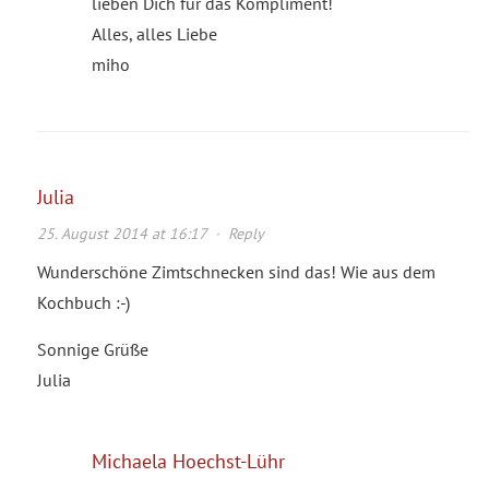
lieben Dich für das Kompliment!
Alles, alles Liebe
miho
Julia
25. August 2014 at 16:17
·
Reply
Wunderschöne Zimtschnecken sind das! Wie aus dem
Kochbuch :-)
Sonnige Grüße
Julia
Michaela Hoechst-Lühr