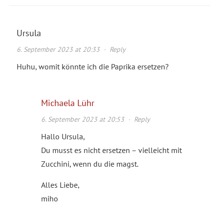
Ursula
6. September 2023 at 20:33
·
Reply
Huhu, womit könnte ich die Paprika ersetzen?
Michaela Lühr
6. September 2023 at 20:53
·
Reply
Hallo Ursula,
Du musst es nicht ersetzen – vielleicht mit
Zucchini, wenn du die magst.
Alles Liebe,
miho