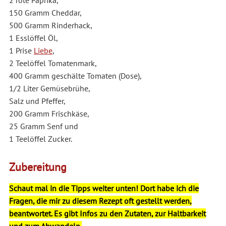
150 Gramm Cheddar,
500 Gramm Rinderhack,
1 Esslöffel Öl,
1 Prise
Liebe
,
2 Teelöffel Tomatenmark,
400 Gramm geschälte Tomaten (Dose),
1/2 Liter Gemüsebrühe,
Salz und Pfeffer,
200 Gramm Frischkäse,
25 Gramm Senf und
1 Teelöffel Zucker.
Zubereitung
Schaut mal in die Tipps weiter unten! Dort habe ich die
Fragen, die mir zu diesem Rezept oft gestellt werden,
beantwortet. Es gibt Infos zu den Zutaten, zur Haltbarkeit
und zum Abwandeln.