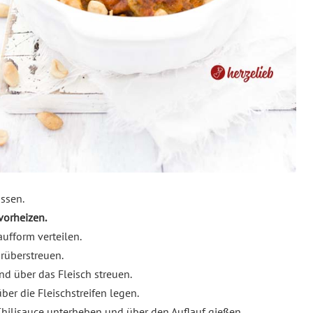
assen.
vorheizen.
aufform verteilen.
arüberstreuen.
d über das Fleisch streuen.
er die Fleischstreifen legen.
 Chilisauce unterheben und über den Auflauf gießen.