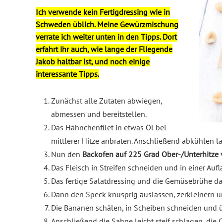
Ich verwende kein Fertigdressing wie in
Schweden üblich. Meine Gewürzmischung
verrate ich weiter unten in den Tipps. Dort
erfahrt ihr auch, wie lange der Fliegende
Jakob haltbar ist, und noch einige
interessante Tipps.
Zunächst alle Zutaten abwiegen,
abmessen und bereitstellen.
Das Hähnchenfilet in etwas Öl bei
mittlerer Hitze anbraten. Anschließend abkühlen l
Nun den
Backofen auf 225 Grad Ober-/Unterhitze 
Das Fleisch in Streifen schneiden und in einer Aufl
Das fertige Salatdressing und die Gemüsebrühe d
Dann den Speck knusprig auslassen, zerkleinern un
Die Bananen schälen, in Scheiben schneiden und üb
Anschließend die Sahne leicht steif schlagen, die