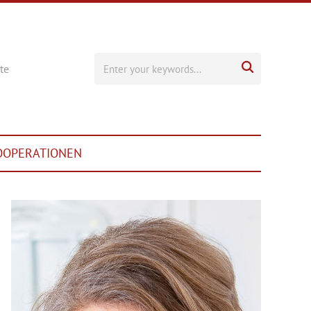

te
OOPERATIONEN