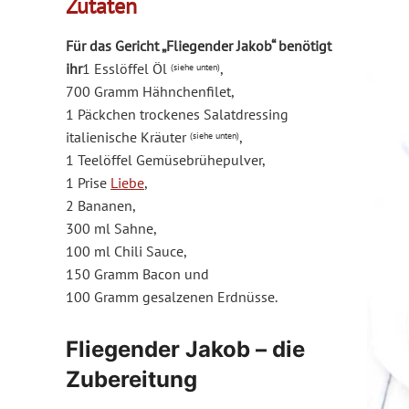
Zutaten
Für das Gericht „Fliegender Jakob“ benötigt
ihr
1 Esslöffel Öl
,
(siehe unten)
700 Gramm Hähnchenfilet,
1 Päckchen trockenes Salatdressing
italienische Kräuter
,
(siehe unten)
1 Teelöffel Gemüsebrühepulver,
1 Prise
Liebe
,
2 Bananen,
300 ml Sahne,
100 ml Chili Sauce,
150 Gramm Bacon und
100 Gramm gesalzenen Erdnüsse.
Fliegender Jakob – die
Zubereitung