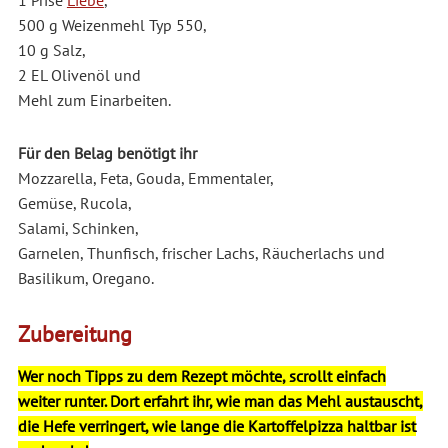
500 g Weizenmehl Typ 550,
10 g Salz,
2 EL Olivenöl und
Mehl zum Einarbeiten.
Für den Belag benötigt ihr
Mozzarella, Feta, Gouda, Emmentaler,
Gemüse, Rucola,
Salami, Schinken,
Garnelen, Thunfisch, frischer Lachs, Räucherlachs und
Basilikum, Oregano.
Zubereitung
Wer noch Tipps zu dem Rezept möchte, scrollt einfach
weiter runter. Dort erfahrt ihr, wie man das Mehl austauscht,
die Hefe verringert, wie lange die Kartoffelpizza haltbar ist