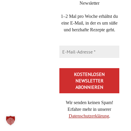
Newsletter
Brokkoli-Pasta mit Feta – ein 20-Minuten Nudelgericht
Bienenkaramell, schnelles Rezept für eine Honig-Nascherei
1–2 Mal pro Woche erhältst du
eine E-Mail, in der es um süße
Cheeseburger-Pasta, in 20 Minuten lecker essen mit diesem
und herzhafte Rezepte geht.
Rezept
Buttermilch-Zitronenkuchen, der frische Kühlschrankkuchen
Nuss-Zucchinikuchen: schnell, einfach und unglaublich
saftig
Orientalischer Zwiebelsalat: Sumach-Zwiebeln als Beilage
Tiramisubällchen als Dessert oder statt Kuchen am
Nachmittag
Curry-Schmand-Hähnchen: leckere Geflügelpfanne in 30
Wir senden keinen Spam!
Minuten
Erfahre mehr in unserer
Watteweiche Käsehörnchen ganz einfach selber backen
Datenschutzerklärung
.
Schnelle Kebabspieße aus der Heißluftfritteuse
Alternative:
selbermachen