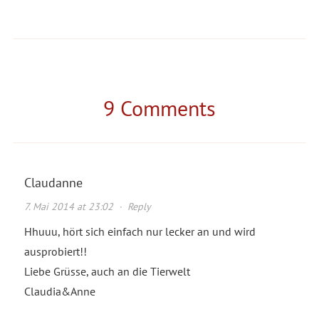
Selbstgemachter Vanillepudding
Friesentorte Rezept - von meine
Rezept - wie kocht man dieses
kleinen Tochter gezaubert
Dessert?
9 Comments
Claudanne
7. Mai 2014 at 23:02
·
Reply
Hhuuu, hört sich einfach nur lecker an und wird
ausprobiert!!
Liebe Grüsse, auch an die Tierwelt
Claudia&Anne