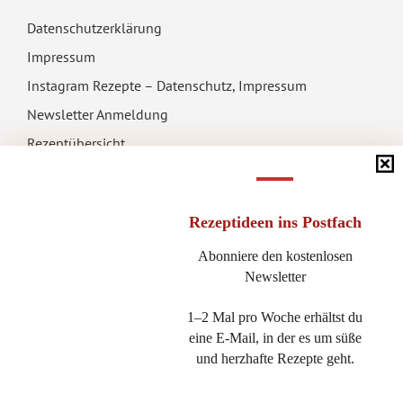
Datenschutzerklärung
Impressum
Instagram Rezepte – Datenschutz, Impressum
Newsletter Anmeldung
Rezeptübersicht
Rezeptideen
ins Postfach
Abonniere den kostenlosen
AUF MEINEN SEITEN BEFINDET SICH WERBUNG
Newsletter
Als Amazon-Partner verdiene ich an qualifizierten Käufen. Das
1–2 Mal pro Woche erhältst du
bedeutet, dass ich eine kleine Provision bekomme, wenn du ein
eine E-Mail, in der es um süße
und herzhafte Rezepte geht.
Produkt auf Amazon kaufst, auf das du per Klick über diese Seite
gekommen bist. Der Preis erhöht sich für dich aber nicht!