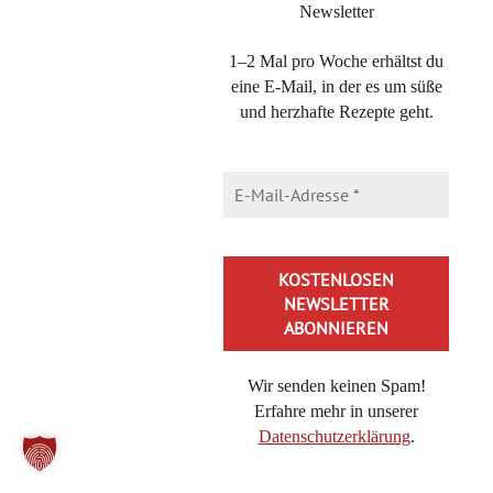
verschließen. Ich mache das so, weil ich es so
Newsletter
mache – ich weiß, vielleicht ein dummer Schnack.
1–2 Mal pro Woche erhältst du
Aber so ist es nunmal.
eine E-Mail, in der es um süße
und herzhafte Rezepte geht.
Liebe Grüße,
miho
Katharina
26. Juli 2026 at 12:52
·
Reply
Hallo, wäre es auch möglich, die Zwiebeln einzukochen
um diese länger haltbar zu machen?
Wir senden keinen Spam!
Erfahre mehr in unserer
Liebe Grüße
Datenschutzerklärung
.
Alternative: