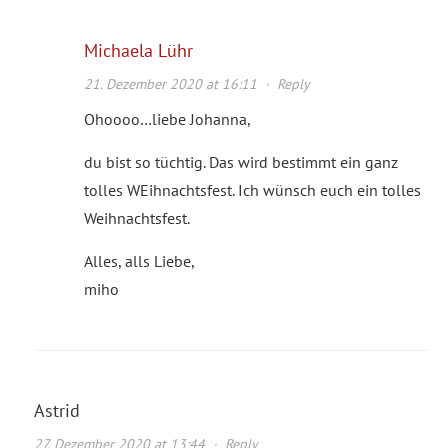
Michaela Lühr
21. Dezember 2020 at 16:11
·
Reply
Ohoooo…liebe Johanna,
du bist so tüchtig. Das wird bestimmt ein ganz
tolles WEihnachtsfest. Ich wünsch euch ein tolles
Weihnachtsfest.
Alles, alls Liebe,
miho
Astrid
27. Dezember 2020 at 13:44
·
Reply