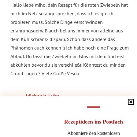
Hallo liebe miho, dein Rezept für die roten Zwiebeln hat
mich im Netz so angesprochen, dass ich es gleich
probieren muss. Solche Dinge verschwinden
erfahrungsgemäß auch bei uns immer von alleine aus
dem Kühlschrank- disparu. Schön dass andere das
Phänomen auch kennen ;) Ich habe noch eine Frage zum
Ablauf. Du lässt die Zwiebeln im Glas mit dem Sud erst
abkühlen bevor du sie verschließt. Könntest du mir den
Grund sagen ? Viele Grüße Vesna
Michaela Lühr
29. Februar 2024 at 22:30
·
Reply
Hallo Vesna,
Rezeptideen
ins Postfach
wenn du möchtest kannst du sie auch gleich
Abonniere den kostenlosen