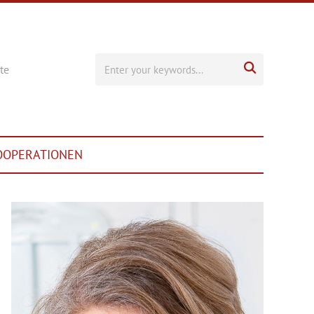

te
OOPERATIONEN