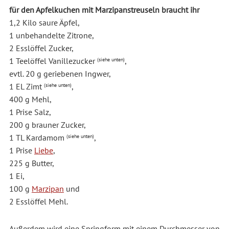
für den Apfelkuchen mit Marzipanstreuseln braucht ihr
1,2 Kilo saure Äpfel,
1 unbehandelte Zitrone,
2 Esslöffel Zucker,
1 Teelöffel Vanillezucker
,
(siehe unten)
evtl. 20 g geriebenen Ingwer,
1 EL Zimt
,
(siehe unten)
400 g Mehl,
1 Prise Salz,
200 g brauner Zucker,
1 TL Kardamom
,
(siehe unten)
1 Prise
Liebe
,
225 g Butter,
1 Ei,
100 g
Marzipan
und
2 Esslöffel Mehl.
Außerdem wird eine Springform mit einem Durchmesser von