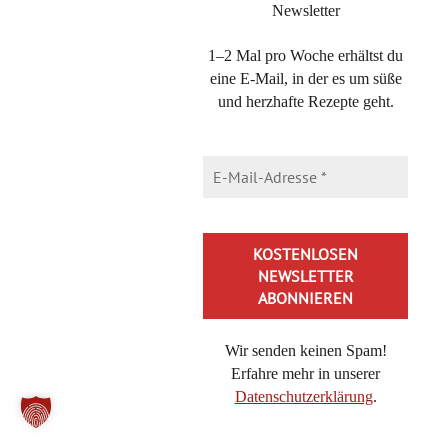
Newsletter
Curry-Schmand-Hähnchen: leckere Geflügelpfanne in 30
Minuten
1–2 Mal pro Woche erhältst du
eine E-Mail, in der es um süße
Watteweiche Käsehörnchen ganz einfach selber backen
und herzhafte Rezepte geht.
Schnelle Kebabspieße aus der Heißluftfritteuse
selbermachen
Wir senden keinen Spam!
Erfahre mehr in unserer
Datenschutzerklärung
.
Alternative: