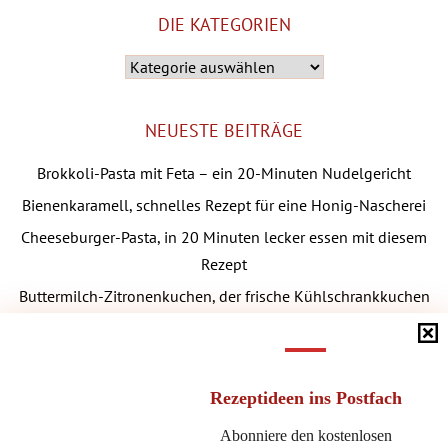
DIE KATEGORIEN
Die
Kategorien
NEUESTE BEITRÄGE
Brokkoli-Pasta mit Feta – ein 20-Minuten Nudelgericht
Bienenkaramell, schnelles Rezept für eine Honig-Nascherei
Cheeseburger-Pasta, in 20 Minuten lecker essen mit diesem
Rezept
Buttermilch-Zitronenkuchen, der frische Kühlschrankkuchen
Nuss-Zucchinikuchen: schnell, einfach und unglaublich
saftig
Orientalischer Zwiebelsalat: Sumach-Zwiebeln als Beilage
Rezeptideen
ins Postfach
Tiramisubällchen als Dessert oder statt Kuchen am
Abonniere den kostenlosen
Nachmittag