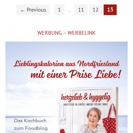
← Previous
1
…
11
12
13
WERBUNG – WERBELINK