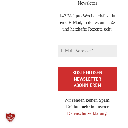
Newsletter
Kategorien
NEUESTE BEITRÄGE
1–2 Mal pro Woche erhältst du
eine E-Mail, in der es um süße
Saftiger Käsekuchen aus der Kastenform – einfach & cremig
und herzhafte Rezepte geht.
Brokkoli-Pasta mit Feta – ein 20-Minuten Nudelgericht
Bienenkaramell, schnelles Rezept für eine Honig-Nascherei
Cheeseburger-Pasta, in 20 Minuten lecker essen mit diesem
Rezept
Buttermilch-Zitronenkuchen, der frische Kühlschrankkuchen
Nuss-Zucchinikuchen: schnell, einfach und unglaublich
saftig
Orientalischer Zwiebelsalat: Sumach-Zwiebeln als Beilage
Wir senden keinen Spam!
Tiramisubällchen als Dessert oder statt Kuchen am
Erfahre mehr in unserer
Nachmittag
Datenschutzerklärung
.
Curry-Schmand-Hähnchen: leckere Geflügelpfanne in 30
Alternative: