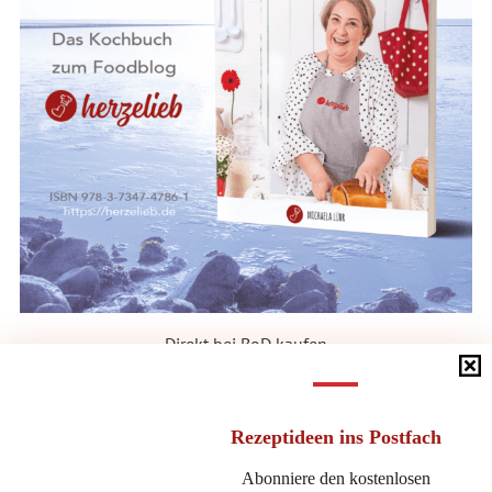
Direkt bei BoD kaufen
DIE KATEGORIEN
Rezeptideen
ins Postfach
Die
Abonniere den kostenlosen