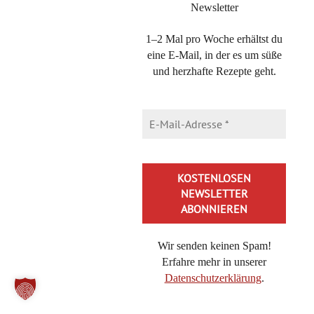
Newsletter
1–2 Mal pro Woche erhältst du
eine E-Mail, in der es um süße
und herzhafte Rezepte geht.
Direkt bei BoD kaufen
DIE KATEGORIEN
Die
Kategorien
NEUESTE BEITRÄGE
Brokkoli-Pasta mit Feta – ein 20-Minuten Nudelgericht
Wir senden keinen Spam!
Erfahre mehr in unserer
Bienenkaramell, schnelles Rezept für eine Honig-Nascherei
Datenschutzerklärung
.
Cheeseburger-Pasta, in 20 Minuten lecker essen mit diesem
Rezept
Alternative: